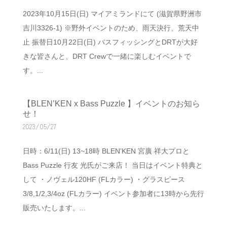
2023年10月15日(日) マイアミランドにて (滋賀県野洲市
吉川3326-1) ※野外イベントのため、雨天決行、荒天中
止 振替日10月22日(日) バスフィッシングとDRTが大好
きな皆さんと、DRT Crewで一緒に楽しむイベントで
す。...
【BLEN’KEN x Bass Puzzle 】イベントのお知ら
せ！
2023/05/27
日時：6/11(日) 13~18時 BLEN’KEN 宮廣 祥大プロと
Bass Puzzle 行友 光氏がご来店！ 当日はイベント特典と
して ・ノヴェル120HF (FLカラー) ・グラスピース
3/8,1/2,3/4oz (FLカラー) イベント参加者に13時から先行
販売いたします。...